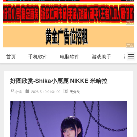
首页
手机软件
电脑软件
游戏助手
活动
好图欣赏-Shika小鹿鹿 NIKKE 米哈拉
小编
2026-5-10 01:31:00
无分类