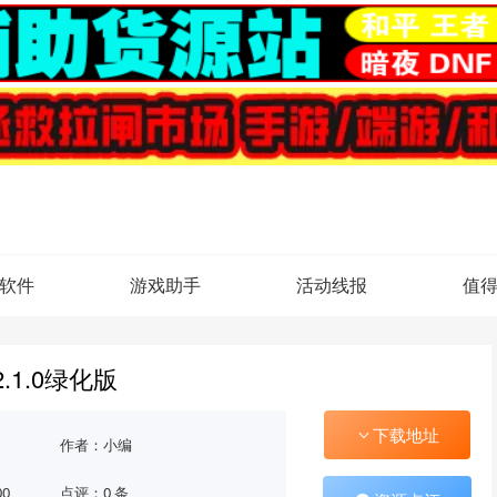
软件
游戏助手
活动线报
值
.1.0绿化版
下载地址
作者：小编
00
点评：0 条