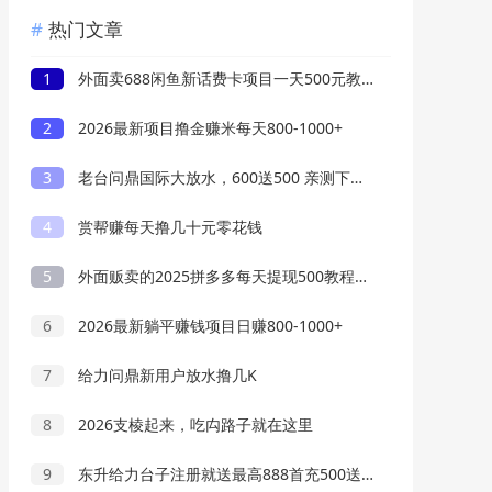
热门文章
1
外面卖688闲鱼新话费卡项目一天500元教程
2
2026最新项目撸金赚米每天800-1000+
3
老台问鼎国际大放水，600送500 亲测下分3W
4
赏帮赚每天撸几十元零花钱
5
外面贩卖的2025拼多多每天提现500教程来了
6
2026最新躺平赚钱项目日赚800-1000+
7
给力问鼎新用户放水撸几K
8
2026支棱起来，吃禸路子就在这里
9
东升给力台子注册就送最高888首充500送1000