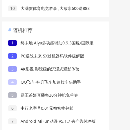
10
大满贯体育电竞赛事 ,大放水600送888
随机推荐
1
终末地·Alya多功能辅助0.9.3国服/国际服
2
PC逆战未来·SX过机器码软件破解版
3
4K影视 影院级的沉浸式观影体验
4
QQ飞车·神升飞车加速拉车头助手
5
霸王茶姬直播每30分钟抢免单券
6
中行老字号0.01元撸实物包邮
7
Android MiFun动漫 v5.1.7 去广告纯净版